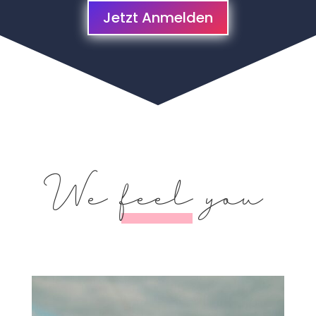
Jetzt Anmelden
We
feel
you