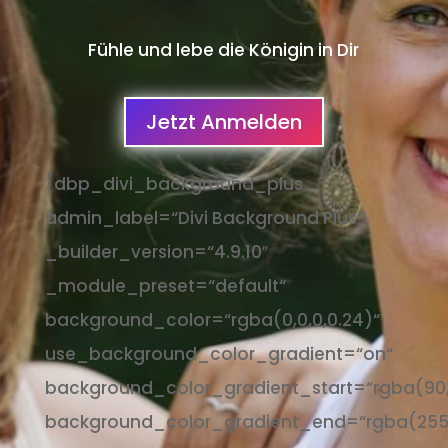
Fühle und lebe die Königin in Dir
Jetzt Anmelden
[dbp_divi_background_plus
admin_label=“Divi Background Plus“
_builder_version=“4.9.10″
_module_preset=“default“
background_color=“rgba(0,0,0,0.24)“
use_background_color_gradient=“on“
background_color_gradient_start=“rgba(90,
background_color_gradient_end=“rgba(255,