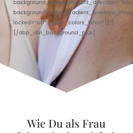
background_color_gradient_direction=“58d
background_color_gradient_overlays_imag
locked=“off“ global_colors_info=“{}“]
[/dbp_divi_background_plus]
Wie Du als Frau