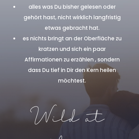
alles was Du bisher gelesen oder
gehört hast, nicht wirklich langfristig
etwas gebracht hat.
es nichts bringt an der Oberfläche zu
kratzen und sich ein paar
Affirmationen zu erzählen , sondern
dass Du tief in Dir den Kern heilen
möchtest.
Wild at